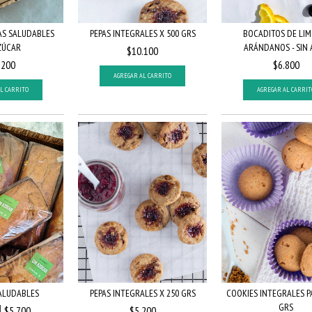
AS SALUDABLES
PEPAS INTEGRALES X 500 GRS
BOCADITOS DE LIM
ZÚCAR
ARÁNDANOS - SIN A
$10.100
.200
$6.800
AGREGAR AL CARRITO
ALUDABLES
PEPAS INTEGRALES X 250 GRS
COOKIES INTEGRALES P
GRS
$5.700
$5.200