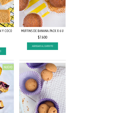
N Y COCO
MUFFINS DE BANANA. PACK X 6 U
$7.600
AGREGAR AL CARRITO
O
NUEVO